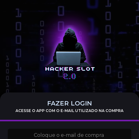
FAZER LOGIN
ACESSE O APP COM O E-MAIL UTILIZADO NA COMPRA