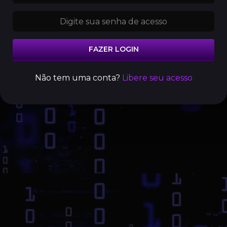
FAZER LOGIN
Não tem uma conta?
Libere seu acesso